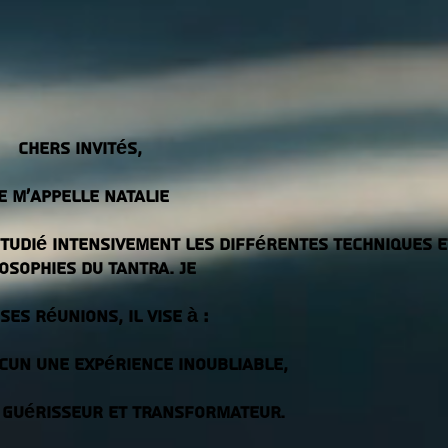
Chers invités,
E M’APPELLE Natalie
étudié intensivement les différentes techniques e
osophies du tantra. Je
ses réunions, il vise à :
acun une expérience inoubliable,
is guérisseur et transformateur.