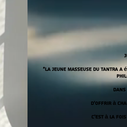
J
"La jeune masseuse du tantra a 
phil
Dans 
d’offrir à ch
C’est à la fo