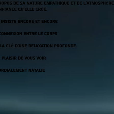
propos de sa nature empathique et de l’atmosphère
nfiance qu’elle crée.
 insiste encore et encore
connexion entre le corps
 la clé d’une relaxation profonde.
 plaisir de vous voir
ordialement NATALIE