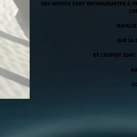
Ses invités sont enthousiastes à 
co
Natalie
que la 
et l’esprit sont
Au
C